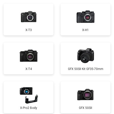
X-T3
X-H1
X-T4
GFX 50SII Kit GF35-70mm
X-Pro2 Body
GFX 50SII