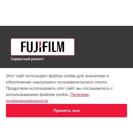
Сервисный ремонт
ВЫБЕРИ СВОЙ ГОРОД
Этот сайт использует файлы cookie для аналитики и
Ремонт фотоаппарата Fujifilm X-S10 Kit 16-80mm f/4 WR
обеспечения наилучшего пользовательского опыта.
Fujifilm в
Краснодаре
Продолжая использовать этот сайт, вы соглашаетесь с
Ремонт фотоаппарата Fujifilm X-S10 Kit 16-80mm f/4 WR
использованием файлов cookie.
Политика
Fujifilm в
Ростове-на-Дону
конфиденциальности
Ремонт фотоаппарата Fujifilm X-S10 Kit 16-80mm f/4 WR
Fujifilm в
Нижнем Новгороде
Принять все
Ремонт фотоаппарата Fujifilm X-S10 Kit 16-80mm f/4 WR
Fujifilm в
Новосибирске
Ремонт фотоаппарата Fujifilm X-S10 Kit 16-80mm f/4 WR
Fujifilm в
Челябинске