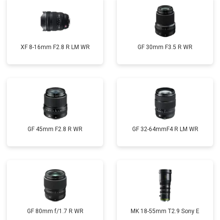
XF 8-16mm F2.8 R LM WR
GF 30mm F3.5 R WR
GF 45mm F2.8 R WR
GF 32-64mmF4 R LM WR
GF 80mm f/1.7 R WR
MK 18-55mm T2.9 Sony E